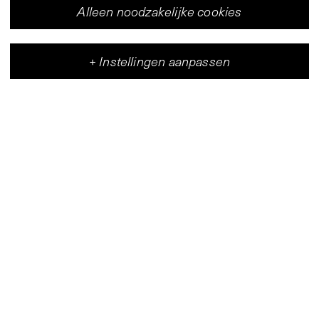
Alleen noodzakelijke cookies
+
Instellingen aanpassen
Vleeshal
Centrum voor hedendaagse kunst