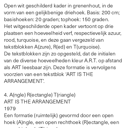
Open wit geschilderd kader in grenenhout, in de
vorm van een gelijkbenige driehoek. Basis: 200 cm;
basishoeken: 20 graden; tophoek: 150 graden.
Het witgeschilderde open kader vertoont op drie
plaatsen een hoeveelheid verf, respectievelijk azuur,
rood, turquoise, en deze gaan vergezeld van
tekstblokken A(zure), R(ed) en T(urquoise).
De tekstblokken zijn zo opgesteld, dat de initialen
van de diverse hoeveelheden kleur A.R.T. op afstand
als ART leesbaar zijn. Deze formatie is vervolgens
voorzien van een tekstblok ‘ART IS THE
ARRANGEMENT’.
4. A(ngle) R(ectangle) T(riangle)
ART IS THE ARRANGEMENT
1979
Een formatie (ruimtelijk) gevormd door een open
hoek (A)ngle, een open rechthoek (R)ectangle, een