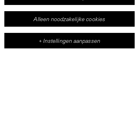
Alleen noodzakelijke cookies
+
Instellingen aanpassen
Vleeshal
Centrum voor hedendaagse kunst