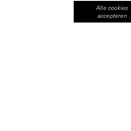
Alle cookies
accepteren
Vleeshal
Centrum voor hedendaagse 