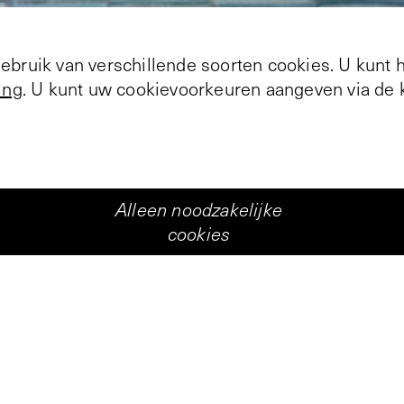
bruik van verschillende soorten cookies. U kunt 
ing
. U kunt uw cookievoorkeuren aangeven via de k
+
2
Alleen noodzakelijke
cookies
Personen
Patrick Raynaud
Marinus Boezem