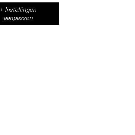
+
Instellingen
aanpassen
nstenaar Diango