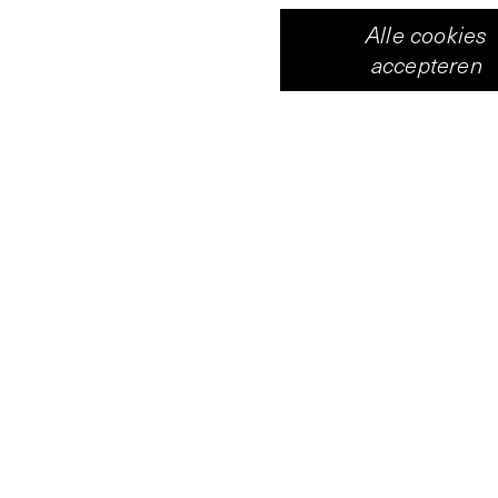
Alle cookies
accepteren
In zijn eerste solote
Hernández een duizel