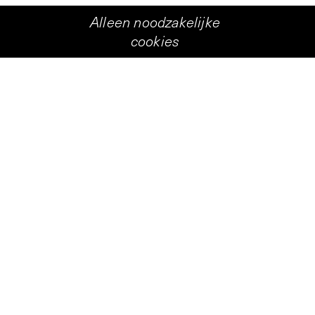
Alleen noodzakelijke
cookies
+
2
ntoonstelling in Nederland toonde de Cubaanse ku
ingwekkende hoeveelheid tekeningen.
Personen
Diango Hernández
Rutger Wolfson