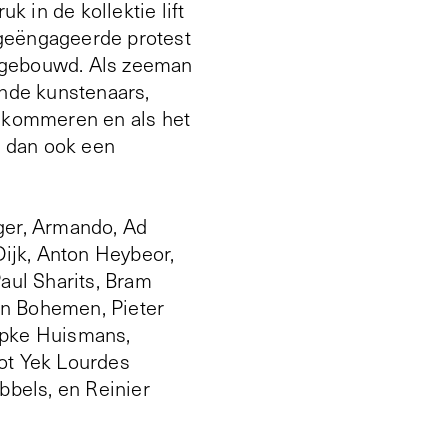
 in de kollektie lift
t geëngageerde protest
 opgebouwd. Als zeeman
ende kunstenaars,
bekommeren en als het
e dan ook een
ger, Armando, Ad
ijk, Anton Heybeor,
aul Sharits, Bram
an Bohemen, Pieter
Sipke Huismans,
Mot Yek Lourdes
bbels, en Reinier