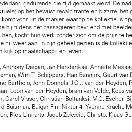
derland gedurende die tijd gemaakt werd. De nadruk
ktuele; op het bewust recalcitrante en bizarre, he
Dit komt voor uit de manier waarop de kollektie is
kte hij tijdens het passagieren bevriend met beeld
t hen, kocht hun werk zonder zich om de prijs te 
 hij weer aan. In zijn geheel gezien is de kollekti
n kijk op maatschappij en leven.
Anthony Deigan, Jan Henderikse, Annette Messa
eman, Wim T. Schippers, Han Bennink, Geurt van D
né Bertholo, John Donnels, J.C.J. van der Heyden, P
man, Leon van der Heyden, bram van Velde, Kees v
n, Carel Visser, Christian Boltanksi, M.C. Escher, 
rd Buisman, Buigar FinnNiktor 4, Yvonne Kracht, 
en, Ries Linnarts, Jacob Zekveid, Christo, Klaas Gu