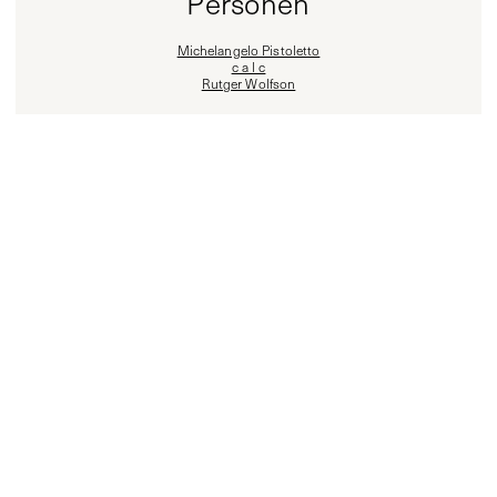
Personen
Michelangelo Pistoletto
c a l c
Rutger Wolfson