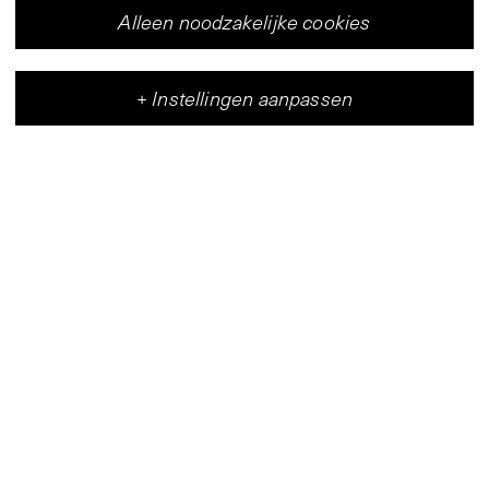
Alleen noodzakelijke cookies
+
Instellingen aanpassen
Vleeshal
Centrum voor hedendaagse kunst