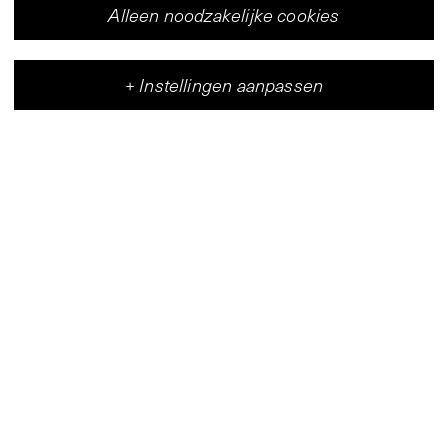
Alleen noodzakelijke cookies
+
Instellingen aanpassen
Vleeshal
Centrum voor hedendaagse kunst