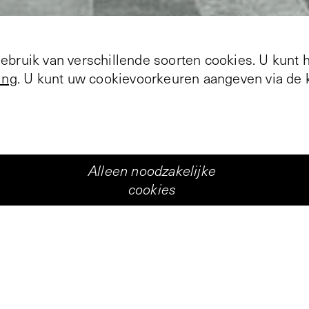
bruik van verschillende soorten cookies. U kunt 
ing
. U kunt uw cookievoorkeuren aangeven via de k
Alleen noodzakelijke
+
1
cookies
en filosofie? In principe is een dergelijke zinsnede
tekst moet dan ook uitsluitend worden gezien als e
schijnlijke ingredienten. Het idee om in de Vlee
y van de Vliet te programmeren bestaat reeds geru