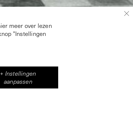
hier meer over lezen
nop "Instellingen
+
Instellingen
aanpassen
 open voor velerlei
en index, een
shal een presentatie
ime tijd. Een studie