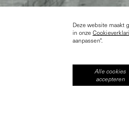
Deze website maakt ge
in onze
Cookieverklar
aanpassen".
Alle cookies
accepteren
Suggestie, realiteit, e
interpretaties. Deze 
opsomming van de waar
van het werk van Harr