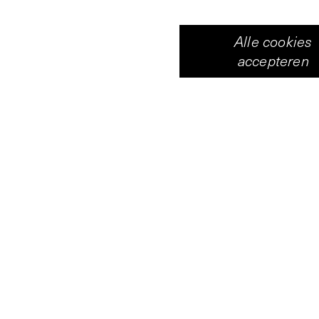
Alle cookies
accepteren
In Het Zeeuwse landsc
Middelburgse kunsten
werd een overzicht g