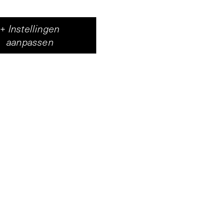
+
Instellingen
aanpassen
hilderijen van de
nte doeken. Hiermee