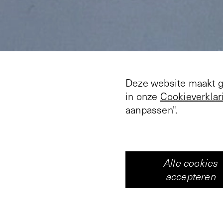
Deze website maakt ge
in onze
Cookieverklar
aanpassen".
‘Higher Truth no. 5’: 
Over het parallelle u
Alle cookies
De verleidingskracht 
accepteren
kledingstuk aan te pa
overtuigende sfeer op 
verklaren. Mode, met a