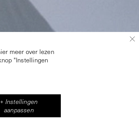
hier meer over lezen
nop "Instellingen
ltieme winkelervaring.
+
Instellingen
onder dat daar een
aanpassen
e van de mode om een
rationeel laat
es. En een