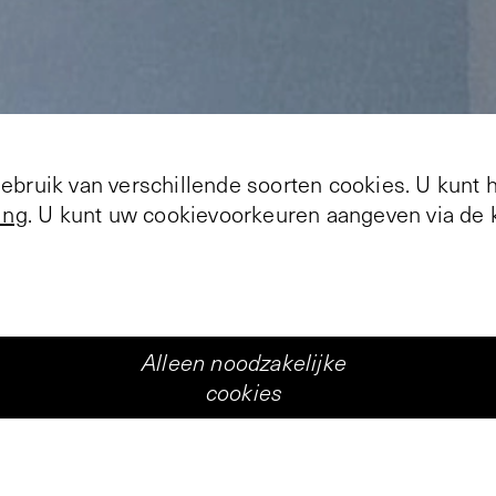
+
1
bruik van verschillende soorten cookies. U kunt 
ing
. U kunt uw cookievoorkeuren aangeven via de k
Markt
niversum van de mode. Een tentoonstelling als de u
Alleen noodzakelijke
van de mode wordt in zijn puurste vorm getoond, z
cookies
s komt. ‘Higher Truth no. 5’ demonstreert de gav
te roepen, zonder dat die zich laat omschrijven of 
ndere woorden, als ervaring, als verleiding, als ro