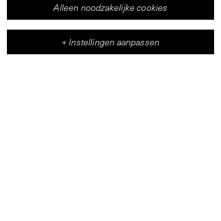
Alleen noodzakelijke cookies
+
Instellingen aanpassen
Vleeshal
Centrum voor hedendaagse kunst