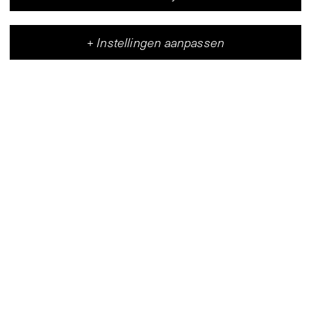
+
Instellingen aanpassen
Vleeshal
Centrum voor hedendaagse kunst
(
Kaart
)
Wo–Vr