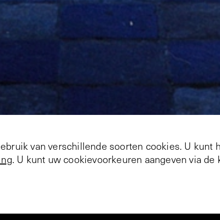
+
6
bruik van verschillende soorten cookies. U kunt 
ing
. U kunt uw cookievoorkeuren aangeven via de k
erzoekt wonderlijke fenomenen, paranormale gebe
religie, politiek en populaire cultuur. In zijn teken
 maakt hij geen onderscheid tussen de kunst en het
 hij (niet-) westerse en kerkelijke mythologieën m