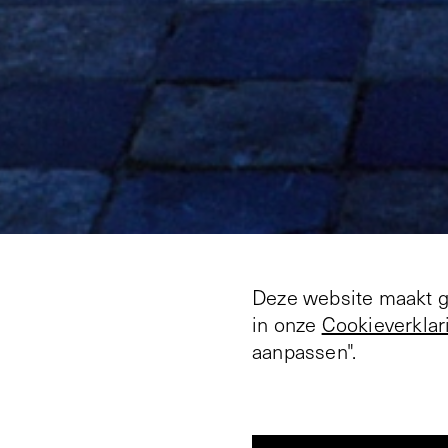
Deze website maakt ge
in onze
Cookieverklar
aanpassen".
Jeffrey Vallance ond
bizarre relatie tussen 
teksten en relikwieën
speels gemak vermengt