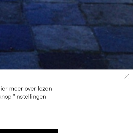
hier meer over lezen
nop "Instellingen
urtenissen en de soms
ingen, performances,
 leven zelf. Met
et zijn eigen leven