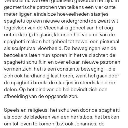
Vleeshal nu wel een graanveld geworden te zijn. In
geometrische patronen van telkens een vierkante
meter liggen eindeloze hoeveelheden staafjes
spaghetti op een nieuwe ondergrond (de zwart-wit
tegelvloer van de Vleeshal is geheel aan het oog
onttrokken); de glans, kleur en het volume van de
spaghetti maken het geheel tot zowel een picturaal
als sculpturaal vloerbeeld. De bewegingen van de
bezoekers laten hun sporen in het veld achter: de
spaghetti schuift in en over elkaar, nieuwe patronen
vormen zich: het is een constante beweging – die
zich ook hardhandig laat horen, want het gaan door
de spaghetti breekt de staafjes in steeds kleinere
delen. Op het eind van de hal bevindt zich een
afbeelding van de opgaande zon.
Speels en religieus: het schuiven door de spaghetti
als door de bladeren van een herfstbos, het breken
om tot leven te komen (b.v. ook Johannes: de