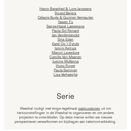
Haron Barashed & Lore Janssens
Sjoerd Beijers
Céleste Buyle & Quinten Vermeulen
Yawen Fu
Seppe-Hazel Laeremans
Paola Siri Renard
Jan Vandeplancke
Sina Eden
Karel Op ’t Eynde
Ismini Kyritsis
Manon Laverdure
Camille Van Meenen
Justine McKenna
Hugo Roger
Paula Swinnen
Lisa Verhaeghe
Serie
Vleeshal nodigt met enige regelmaat
gastcuratoren
uit om
tentoonstellingen in de Vleeshal te organiseren en om andere
projecten te ontwikkelen. Op deze manier willen we nieuwe
perspectieven verwelkomen en bijdragen aan talentontwikkeling.