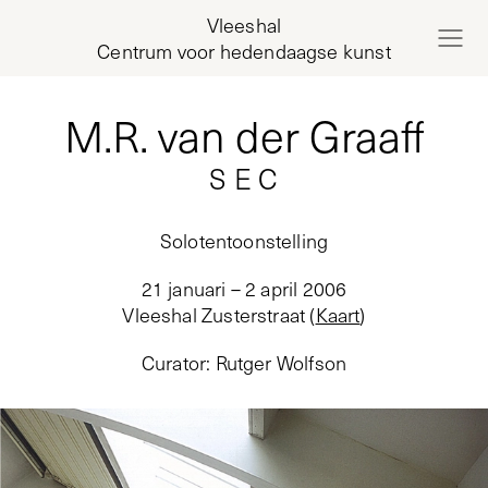
Vleeshal
Centrum voor hedendaagse kunst
M.R. van der Graaff
S E C
Solotentoonstelling
21 januari – 2 april 2006
Vleeshal Zusterstraat
(
Kaart
)
Curator
:
Rutger Wolfson