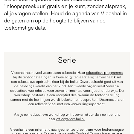
‘inloopspreekuur’ gratis en je kunt, zonder afspraak,
al je vragen stellen. Houd de agenda van Vleeshal in
de gaten om op de hoogte te blijven van de
toekomstige data.
Serie
Vleeshal hecht veel waarde aan educatie. Haar
educatieve programma
bij de tentoonstellingen is tweeledig: ten eerste ligt er voor elk kind
een educatieve opdracht klaar bij de balie. Deze opdracht gaat uit van
de belevingswereld van het kind. Ten tweede organiseert Vleeshal
educatieve workshops voor zowel primair als voortgezet onderwijs. De
workshop bestaat uit een receptief deel waarin de tentoonstelling
samen met de leerlingen wordt bekeken en besproken. Daarnaast is er
een reflectief deel met een verwerkingsopdracht.
Als je een educatieve workshop wilt boeken stuur dan een bericht
naar
office@vleeshal.nl
.
Vleeshal is een internationaal georiënteerd centrum voor hedendaagse
kunst, geworteld in Zeeland. In de serie
Zeeland Focus
vieren we met