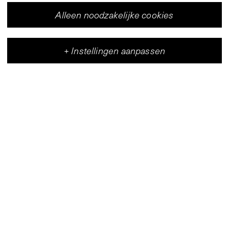
Alleen noodzakelijke cookies
+
Instellingen aanpassen
Vleeshal
Centrum voor hedendaagse kunst