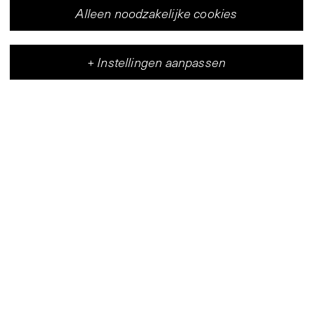
Alleen noodzakelijke cookies
+
Instellingen aanpassen
Vleeshal
Centrum voor hedendaagse kunst