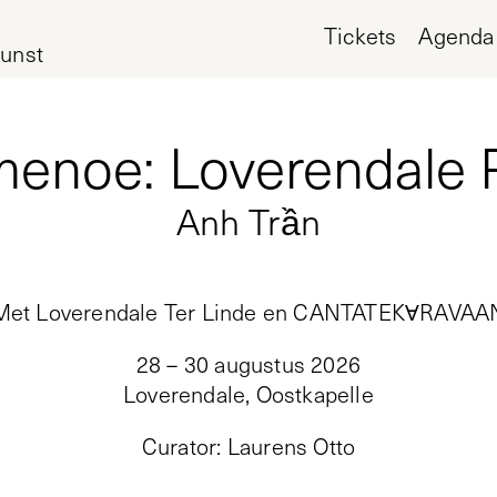
Tickets
Agenda
unst
noe: Loverendale P
Anh Trần
Met Loverendale Ter Linde en CANTATEKⱯRAVAA
28 – 30 augustus 2026
Loverendale, Oostkapelle
Curator
:
Laurens Otto