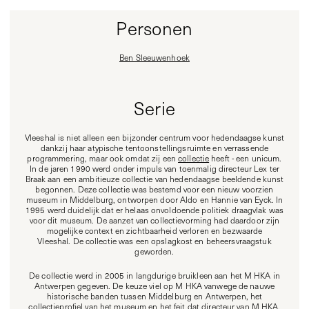
Personen
Ben Sleeuwenhoek
Serie
Vleeshal is niet alleen een bijzonder centrum voor hedendaagse kunst
dankzij haar atypische tentoonstellingsruimte en verrassende
programmering, maar ook omdat zij een
collectie
heeft - een unicum.
In de jaren 1990 werd onder impuls van toenmalig directeur Lex ter
Braak aan een ambitieuze collectie van hedendaagse beeldende kunst
begonnen. Deze collectie was bestemd voor een nieuw voorzien
museum in Middelburg, ontworpen door Aldo en Hannie van Eyck. In
1995 werd duidelijk dat er helaas onvoldoende politiek draagvlak was
voor dit museum. De aanzet van collectievorming had daardoor zijn
mogelijke context en zichtbaarheid verloren en bezwaarde
Vleeshal. De collectie was een opslagkost en beheersvraagstuk
geworden.
De collectie werd in 2005 in langdurige bruikleen aan het M HKA in
Antwerpen gegeven. De keuze viel op M HKA vanwege de nauwe
historische banden tussen Middelburg en Antwerpen, het
collectieprofiel van het museum en het feit dat directeur van M HKA,