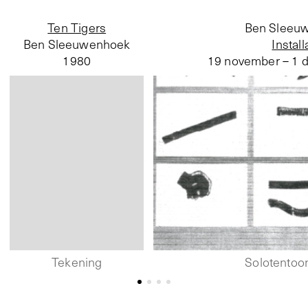
Ten Tigers
Ben Sleeu
Ben Sleeuwenhoek
Install
1980
19 november – 1 
Tekening
Solotentoon