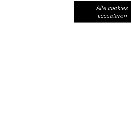
Alle cookies
accepteren
Vleeshal
Centrum voor hedendaagse 