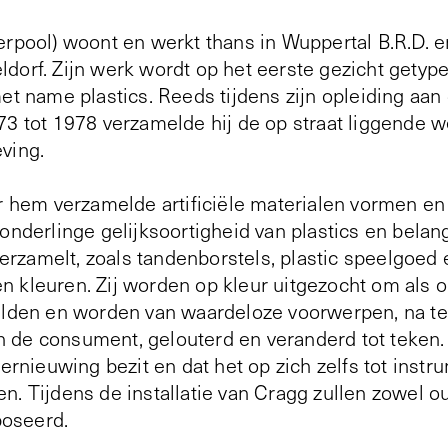
erpool) woont en werkt thans in Wuppertal B.R.D. e
dorf. Zijn werk wordt op het eerste gezicht getyp
et name plastics. Reeds tijdens zijn opleiding aan
73 tot 1978 verzamelde hij de op straat liggende
ving.
or hem verzamelde artificiële materialen vormen en
onderlinge gelijksoortigheid van plastics en belang
 verzamelt, zoals tandenborstels, plastic speelgoed 
 kleuren. Zij worden op kleur uitgezocht om als o
elden en worden van waardeloze voorwerpen, na te 
 de consument, gelouterd en veranderd tot teken.
vernieuwing bezit en dat het op zich zelfs tot inst
n. Tijdens de installatie van Cragg zullen zowel 
oseerd.