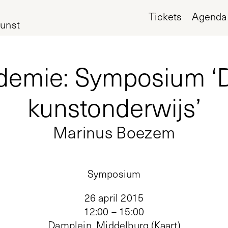
Tickets
Agenda
unst
emie: Symposium ‘D
kunstonderwijs’
Marinus Boezem
Symposium
26 april 2015
12:00 – 15:00
Damplein, Middelburg
(
Kaart
)