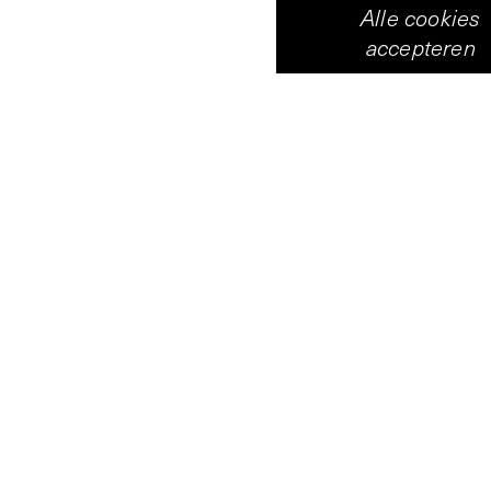
Alle cookies
accepteren
Vleeshal
Centrum voor hedendaagse 