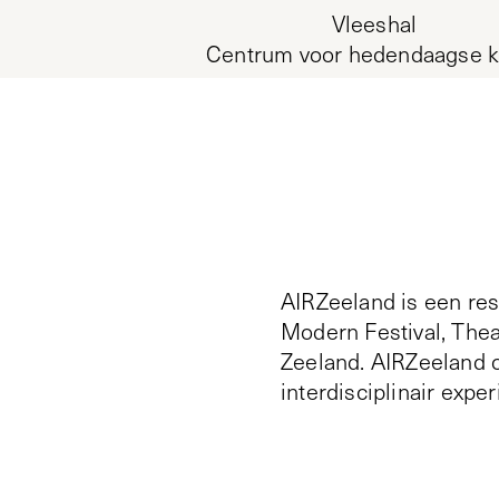
Vleeshal
Centrum voor hedendaagse k
AIRZeeland is een re
Modern Festival, Thea
Zeeland. AIRZeeland 
interdisciplinair expe