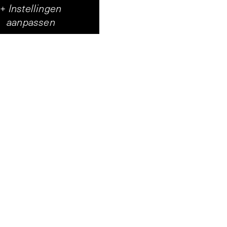
+
Instellingen
aanpassen
Nieuwsbrief
Pay it Forward
Instagram
LinkedIn