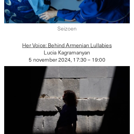
Seizoen
Her Voice: Behind Armenian Lullabies
Lucia Kagramanyan
5 november 2024
,
17:30 – 19:00