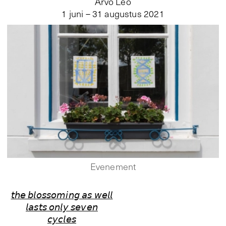
Arvo Leo
1 juni – 31 augustus 2021
Evenement
𝘵𝘩𝘦 𝘣𝘭𝘰𝘴𝘴𝘰𝘮𝘪𝘯𝘨 𝘢𝘴 𝘸𝘦𝘭𝘭
𝘭𝘢𝘴𝘵𝘴 𝘰𝘯𝘭𝘺 𝘴𝘦𝘷𝘦𝘯
𝘤𝘺𝘤𝘭𝘦𝘴