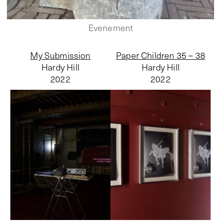
Evenement
My Submission
Paper Children 35 – 38
Hardy Hill
Hardy Hill
2022
2022