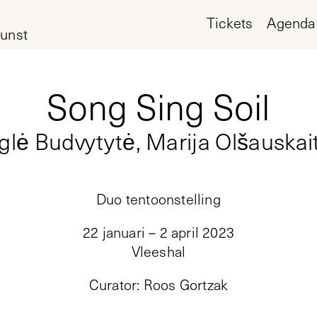
Tickets
Agenda
unst
Song Sing Soil
glė Budvytytė, Marija Olšauskai
Duo tentoonstelling
22 januari – 2 april 2023
Vleeshal
Curator
:
Roos Gortzak