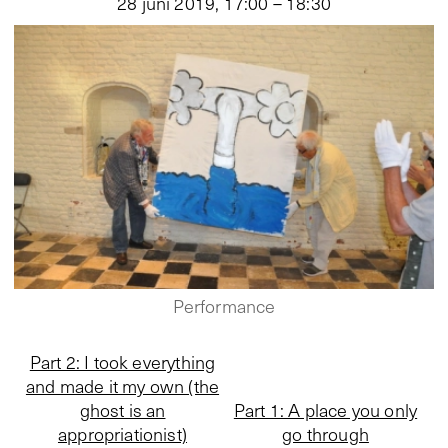
28 juni 2019
,
17:00 – 18:30
Performance
Part 2: I took everything
and made it my own (the
ghost is an
Part 1: A place you only
appropriationist)
go through