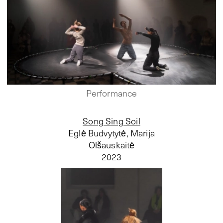
Performance
Song Sing Soil
Eglė Budvytytė, Marija
Olšauskaitė
2023