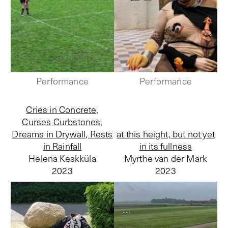
Performance
Performance
Cries in Concrete,
Curses Curbstones,
Dreams in Drywall, Rests
at this height, but not yet
in Rainfall
in its fullness
Helena Keskküla
Myrthe van der Mark
2023
2023