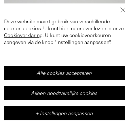
Deze website maakt gebruik van verschillende
soorten cookies. U kunt hier meer over lezen in onze
Cookieverklaring
. U kunt uw cookievoorkeuren
aangeven via de knop "Instellingen aanpassen".
Excursie, Performance
Alle cookies accepteren
Amsterdam Art Weekend 2017
Alleen noodzakelijke cookies
Freddie Mercado
24 november 2017
,
18:30 – 20:30
+
Instellingen aanpassen