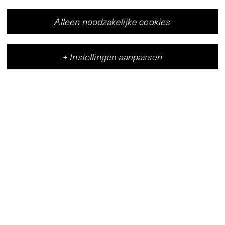
Alleen noodzakelijke cookies
+
Instellingen aanpassen
Vleeshal
Centrum voor hedendaagse kunst