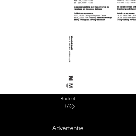
Booklet
1
/
3
Advertentie