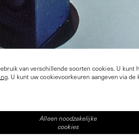
+
5
bruik van verschillende soorten cookies. U kunt 
ing
. U kunt uw cookievoorkeuren aangeven via de k
Deze tekst is alleen beschikbaar in het Engels
on of the season Vleeshal Zusterstraat hosted two art
tion space and its limits.
ts attempted to cross the borders of the space tryin
Alleen noodzakelijke
nd the local context. 'The Unbearable Limit of the
cookies
bition space as an extension of an art practice and