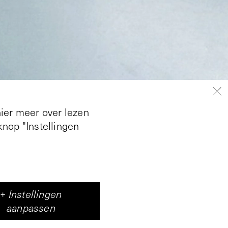
hier meer over lezen
nop "Instellingen
ists that dealt with
g to find connection
+
Instellingen
 Exhibition' Space
aanpassen
 not only as a mere