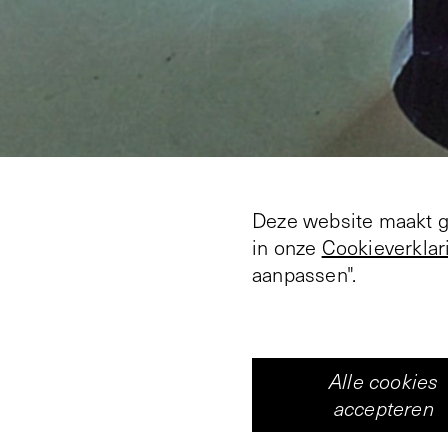
Deze website maakt ge
in onze
Cookieverklar
aanpassen".
For the first exhibiti
the topic of the exhibi
In this case the artis
Alle cookies
with the environment a
accepteren
tried to show the exhi