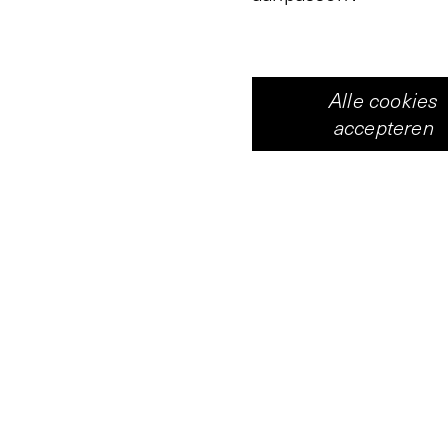
Alle cookies
accepteren
In de sculptuur
bestaande hal, de Vle
voor een inscriptie. H
voegen tussen de geom
geometrische blokken zijn geb
BaYiT ofwel Vleeshal).
lacune van de stad.