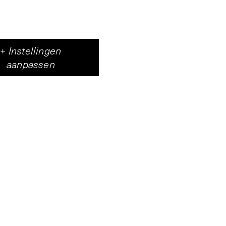
+
Instellingen
aanpassen
 Sassoon Semah een
fungeert als drager
 gevormd door de
wd (let op: de
am die leeft in de