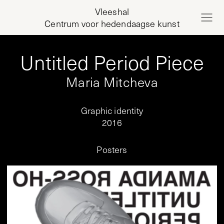
Vleeshal
Centrum voor hedendaagse kunst
Untitled Period Piece
Maria Mitcheva
Graphic identity
2016
Posters