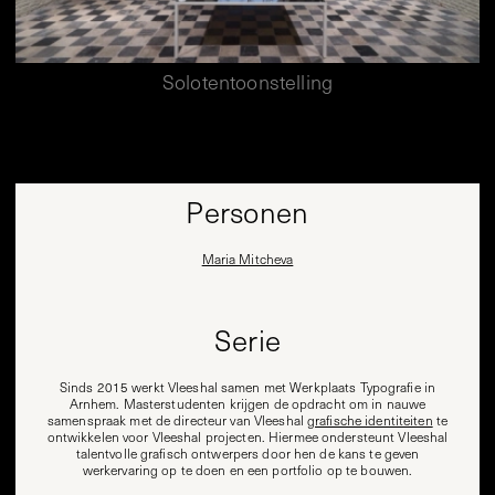
Solotentoonstelling
Personen
Maria Mitcheva
Serie
Sinds 2015 werkt Vleeshal samen met Werkplaats Typografie in
Arnhem. Masterstudenten krijgen de opdracht om in nauwe
samenspraak met de directeur van Vleeshal
grafische identiteiten
te
ontwikkelen voor Vleeshal projecten. Hiermee ondersteunt Vleeshal
talentvolle grafisch ontwerpers door hen de kans te geven
werkervaring op te doen en een portfolio op te bouwen.