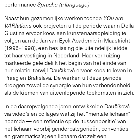
performance
Sprache (a language)
.
Naast hun gezamenlijke werken toonde
YOu are
VARIations
ook projecten uit de periode waarin Della
Giustina ervoor koos een kunstenaarsopleiding te
volgen aan de Jan van Eyck Academie in Maastricht
(1996–1998), een beslissing die uiteindelijk leidde
tot haar vestiging in Nederland. Haar verhuizing
markeerde geleidelijk het begin van het einde van
hun relatie, terwijl Daučíková ervoor koos te leven in
Praag en Bratislava. De werken uit deze periode
droegen zowel de synergie van hun verbondenheid
als de kiemen van uiteenlopende toekomsten in zich.
In de daaropvolgende jaren ontwikkelde Daučíková
via video’s en collages wat zij het “mentale lichaam”
noemde — een reflectie op de ‘tussenpositie’ van
het lichaam voorbij gendercategorieën, conventies
en grammatica’s; een lichaam dat zelf een