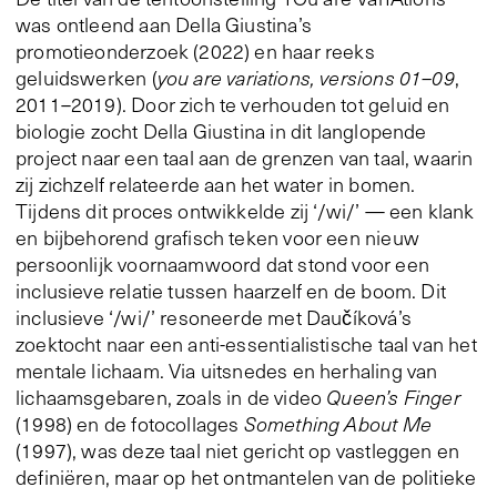
was ontleend aan Della Giustina’s
promotieonderzoek (2022) en haar reeks
geluidswerken (
you are variations, versions 01–09
,
2011–2019). Door zich te verhouden tot geluid en
biologie zocht Della Giustina in dit langlopende
project naar een taal aan de grenzen van taal, waarin
zij zichzelf relateerde aan het water in bomen.
Tijdens dit proces ontwikkelde zij ‘/wi/’ — een klank
en bijbehorend grafisch teken voor een nieuw
persoonlijk voornaamwoord dat stond voor een
inclusieve relatie tussen haarzelf en de boom. Dit
inclusieve ‘/wi/’ resoneerde met Daučíková’s
zoektocht naar een anti-essentialistische taal van het
mentale lichaam. Via uitsnedes en herhaling van
lichaamsgebaren, zoals in de video
Queen’s Finger
(1998) en de fotocollages
Something About Me
(1997), was deze taal niet gericht op vastleggen en
definiëren, maar op het ontmantelen van de politieke