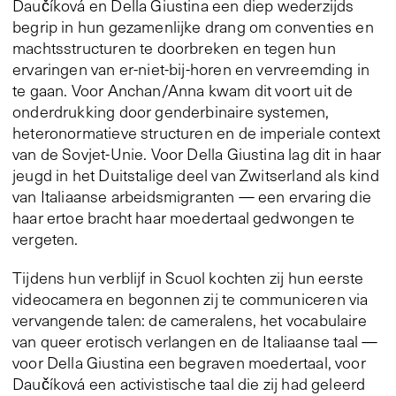
Daučíková en Della Giustina een diep wederzijds
begrip in hun gezamenlijke drang om conventies en
machtsstructuren te doorbreken en tegen hun
ervaringen van er-niet-bij-horen en vervreemding in
te gaan. Voor Anchan/Anna kwam dit voort uit de
onderdrukking door genderbinaire systemen,
heteronormatieve structuren en de imperiale context
van de Sovjet-Unie. Voor Della Giustina lag dit in haar
jeugd in het Duitstalige deel van Zwitserland als kind
van Italiaanse arbeidsmigranten — een ervaring die
haar ertoe bracht haar moedertaal gedwongen te
vergeten.
Tijdens hun verblijf in Scuol kochten zij hun eerste
videocamera en begonnen zij te communiceren via
vervangende talen: de cameralens, het vocabulaire
van queer erotisch verlangen en de Italiaanse taal —
voor Della Giustina een begraven moedertaal, voor
Daučíková een activistische taal die zij had geleerd