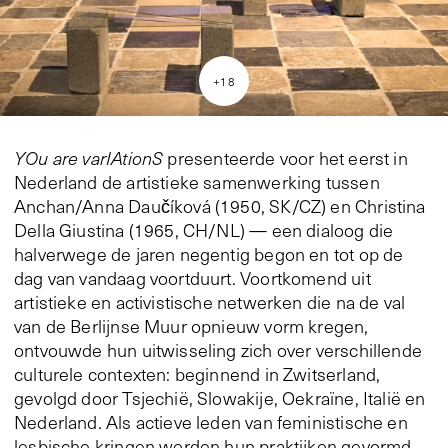
+
18
YOu are varIAtionS
presenteerde voor het eerst in
Nederland de artistieke samenwerking tussen
Anchan/Anna Daučíková (1950, SK/CZ) en Christina
Della Giustina (1965, CH/NL) — een dialoog die
halverwege de jaren negentig begon en tot op de
dag van vandaag voortduurt. Voortkomend uit
artistieke en activistische netwerken die na de val
van de Berlijnse Muur opnieuw vorm kregen,
ontvouwde hun uitwisseling zich over verschillende
culturele contexten: beginnend in Zwitserland,
gevolgd door Tsjechië, Slowakije, Oekraïne, Italië en
Nederland. Als actieve leden van feministische en
lesbische kringen werden hun praktijken gevormd