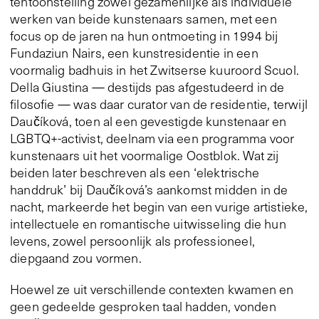
tentoonstelling zowel gezamenlijke als individuele
werken van beide kunstenaars samen, met een
focus op de jaren na hun ontmoeting in 1994 bij
Fundaziun Nairs, een kunstresidentie in een
voormalig badhuis in het Zwitserse kuuroord Scuol.
Della Giustina — destijds pas afgestudeerd in de
filosofie — was daar curator van de residentie, terwijl
Daučíková, toen al een gevestigde kunstenaar en
LGBTQ+-activist, deelnam via een programma voor
kunstenaars uit het voormalige Oostblok. Wat zij
beiden later beschreven als een ‘elektrische
handdruk’ bij Daučíková’s aankomst midden in de
nacht, markeerde het begin van een vurige artistieke,
intellectuele en romantische uitwisseling die hun
levens, zowel persoonlijk als professioneel,
diepgaand zou vormen.
Hoewel ze uit verschillende contexten kwamen en
geen gedeelde gesproken taal hadden, vonden