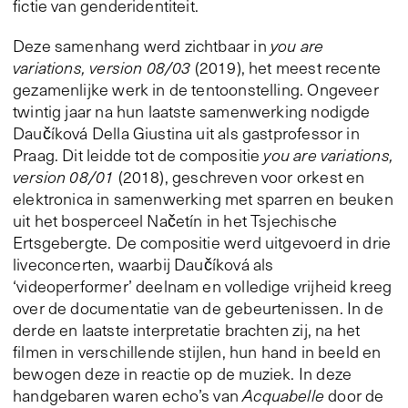
fictie van genderidentiteit.
Deze samenhang werd zichtbaar in
you are
variations, version 08/03
(2019), het meest recente
gezamenlijke werk in de tentoonstelling. Ongeveer
twintig jaar na hun laatste samenwerking nodigde
Daučíková Della Giustina uit als gastprofessor in
Praag. Dit leidde tot de compositie
you are variations,
version 08/01
(2018), geschreven voor orkest en
elektronica in samenwerking met sparren en beuken
uit het bosperceel Načetín in het Tsjechische
Ertsgebergte. De compositie werd uitgevoerd in drie
liveconcerten, waarbij Daučíková als
‘videoperformer’ deelnam en volledige vrijheid kreeg
over de documentatie van de gebeurtenissen. In de
derde en laatste interpretatie brachten zij, na het
filmen in verschillende stijlen, hun hand in beeld en
bewogen deze in reactie op de muziek. In deze
handgebaren waren echo’s van
Acquabelle
door de