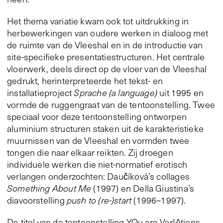
Het thema variatie kwam ook tot uitdrukking in
herbewerkingen van oudere werken in dialoog met
de ruimte van de Vleeshal en in de introductie van
site-specifieke presentatiestructuren. Het centrale
vloerwerk, deels direct op de vloer van de Vleeshal
gedrukt, herinterpreteerde het tekst- en
installatieproject
Sprache (a language)
uit 1995 en
vormde de ruggengraat van de tentoonstelling. Twee
speciaal voor deze tentoonstelling ontworpen
aluminium structuren staken uit de karakteristieke
muurnissen van de Vleeshal en vormden twee
tongen die naar elkaar reikten. Zij droegen
individuele werken die niet-normatief erotisch
verlangen onderzochten: Daučíková’s collages
Something About Me
(1997) en Della Giustina’s
diavoorstelling
push to (re-)start
(1996–1997).
De titel van de tentoonstelling YOu are VarIAtions