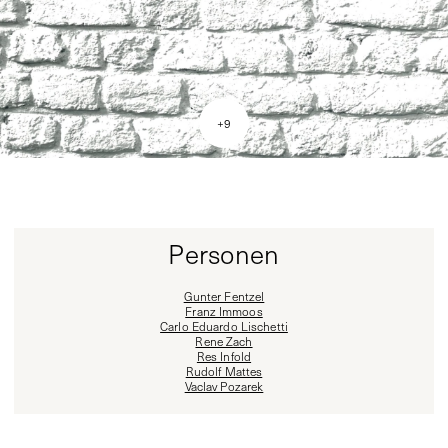
+
9
Personen
Gunter Fentzel
Franz Immoos
Carlo Eduardo Lischetti
Rene Zach
Res Infold
Rudolf Mattes
Vaclav Pozarek