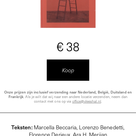
€ 38
Koop
Onze prijzen zijn inclusief verzending naar Nederland, België, Duitsland en
Frankrijk
. Als je wilt dat wij naar een andere locatie verzenden, neem dan
contact met ons op via
office@vleeshal.nl
.
Teksten
:
Marcella Beccaria,
Lorenzo Benedetti
,
Florence Derieux, Ara H. Merjian