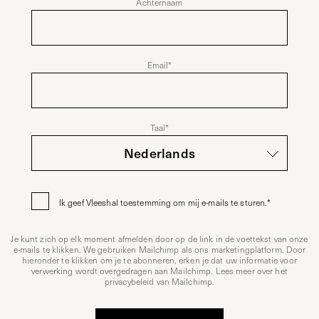
Achternaam
Email
*
Taal
*
Ik geef Vleeshal toestemming om mij e-mails te sturen.
*
Je kunt zich op elk moment afmelden door op de link in de voettekst van onze
e-mails te klikken. We gebruiken Mailchimp als ons marketingplatform. Door
hieronder te klikken om je te abonneren, erken je dat uw informatie voor
verwerking wordt overgedragen aan Mailchimp. Lees meer over het
privacybeleid van Mailchimp
.