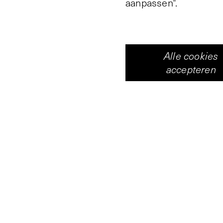
aanpassen".
Alle cookies
accepteren
De twaalfde warmte-in
Vleeshal. Het is een v
draden een beeld in d
kernbegrip vormt. In d
kunnen verbazen, hoe