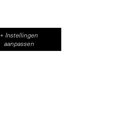
+
Instellingen
aanpassen
de Middelburgse
hij met gloeiende
waarin energie een
n zich tegelijkertijd
ebracht kan worden.