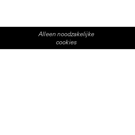
Alleen noodzakelijke
cookies
+
5
stallatie van Jan van Munster is geïnstalleerd in 
oorlopig sluitstuk van een reeks projecten waarin 
e ruimte oproept. Dat is een aspect van zijn werk 
eze jaren ’80 heeft men ze her en der kunnen zien e
 veel met weinig middelen in een ruimte teweeg g