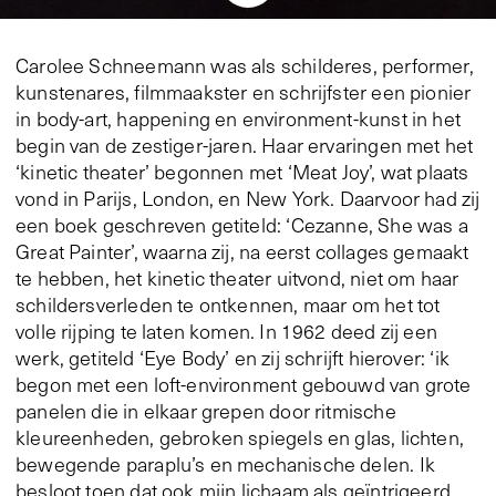
Carolee Schneemann was als schilderes, performer,
kunstenares, filmmaakster en schrijfster een pionier
in body-art, happening en environment-kunst in het
begin van de zestiger-jaren. Haar ervaringen met het
‘kinetic theater’ begonnen met ‘Meat Joy’, wat plaats
vond in Parijs, London, en New York. Daarvoor had zij
een boek geschreven getiteld: ‘Cezanne, She was a
Great Painter’, waarna zij, na eerst collages gemaakt
te hebben, het kinetic theater uitvond, niet om haar
schildersverleden te ontkennen, maar om het tot
volle rijping te laten komen. In 1962 deed zij een
werk, getiteld ‘Eye Body’ en zij schrijft hierover: ‘ik
begon met een loft-environment gebouwd van grote
panelen die in elkaar grepen door ritmische
kleureenheden, gebroken spiegels en glas, lichten,
bewegende paraplu’s en mechanische delen. Ik
besloot toen dat ook mijn lichaam als geïntrigeerd