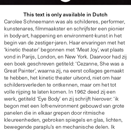
This text is only available in Dutch
Carolee Schneemann was als schilderes, performer,
kunstenares, filmmaakster en schrijfster een pionier
in body-art, happening en environment-kunst in het
begin van de zestiger-jaren. Haar ervaringen met het
‘kinetic theater’ begonnen met ‘Meat Joy’, wat plaats
vond in Parijs, London, en New York. Daarvoor had zij
een boek geschreven getiteld: ‘Cezanne, She was a
Great Painter’, waarna zij, na eerst collages gemaakt
te hebben, het kinetic theater uitvond, niet om haar
schildersverleden te ontkennen, maar om het tot
volle rijping te laten komen. In 1962 deed zij een
werk, getiteld ‘Eye Body’ en zij schrijft hierover: ‘ik
begon met een loft-environment gebouwd van grote
panelen die in elkaar grepen door ritmische
kleureenheden, gebroken spiegels en glas, lichten,
bewegende paraplu’s en mechanische delen. Ik