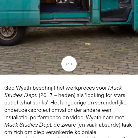
+
11
Geo Wyeth beschrijft het werkproces voor
Muck
Studies Dept.
(2017 – heden) als 'looking for stars,
out of what stinks'. Het langdurige en veranderlijke
onderzoeksproject omvat onder andere een
installatie, performance en video. Wyeth nam met
Muck Studies Dept.
de zware (en vaak absurde) taak
om zich om diep verankerde koloniale