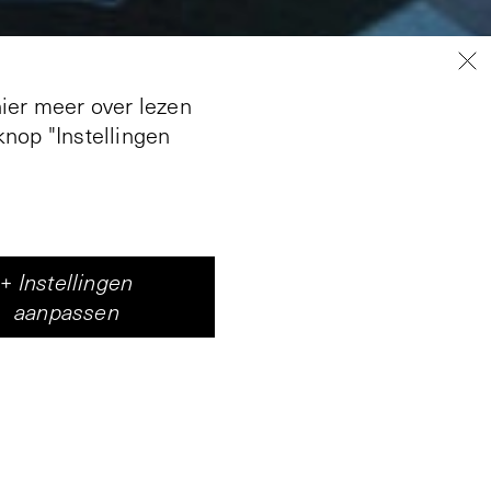
hier meer over lezen
nop "Instellingen
 tekeningen. In
Boezem jarenlang
en in de
+
Instellingen
Alle geëxposeerde
aanpassen
 c.q. complete
atsvond, verschijnt