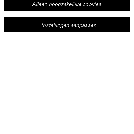
Alleen noodzakelijke cookies
+
Instellingen aanpassen
Vleeshal
Centrum voor hedendaagse kunst