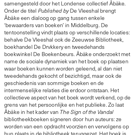
samengesteld door het Londense collectief Åbäke.
Onder de titel
Published by
De Vleeshal brengt
Åbäke een dialoog op gang tussen enkele
‘bewaarders van boeken’ in Middelburg. De
tentoonstelling vindt plaats op verschillende locaties:
behalve De Vleeshal ook de Zeeuwse Bibliotheek,
boekhandel De Drvkkery en tweedehands
boekwinkel De Boekenbeurs. Åbäke onderzoekt met
name de sociale dynamiek van het boek op plaatsen
waar boeken kunnen worden geleend, al dan niet
tweedehands gekocht of bezichtigd, maar ook de
geschiedenis van sommige boeken en de
intermenselijke relaties die erdoor ontstaan. Het
collectieve aspect van het boek wordt verkend, op de
grens van het persoonlijke en het publieke. Zo laat
Åbäke in het kader van
The Sign of the Vandal
bibliotheekboeken signeren door hun auteurs: ze
worden van een opdracht voorzien en vervolgens op
hun plaats in de bibliotheek teruggezet. Het boek is