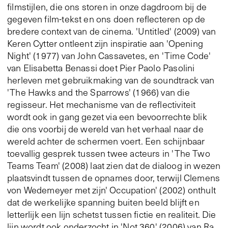
filmstijlen, die ons storen in onze dagdroom bij de
gegeven film-tekst en ons doen reflecteren op de
bredere context van de cinema. 'Untitled' (2009) van
Keren Cytter ontleent zijn inspiratie aan 'Opening
Night' (1977) van John Cassavetes, en 'Time Code'
van Elisabetta Benassi doet Pier Paolo Pasolini
herleven met gebruikmaking van de soundtrack van
'The Hawks and the Sparrows' (1966) van die
regisseur. Het mechanisme van de reflectiviteit
wordt ook in gang gezet via een bevoorrechte blik
die ons voorbij de wereld van het verhaal naar de
wereld achter de schermen voert. Een schijnbaar
toevallig gesprek tussen twee acteurs in 'The Two
Teams Team' (2008) laat zien dat de dialoog in wezen
plaatsvindt tussen de opnames door, terwijl Clemens
von Wedemeyer met zijn' Occupation' (2002) onthult
dat de werkelijke spanning buiten beeld blijft en
letterlijk een lijn schetst tussen fictie en realiteit. Die
lijn wordt ook onderzocht in 'Not 360' (2006) van Ra