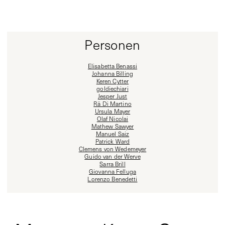
Personen
Elisabetta Benassi
Johanna Billing
Keren Cytter
goldiechiari
Jesper Just
Rä Di Martino
Ursula Mayer
Olaf Nicolai
Mathew Sawyer
Manuel Saiz
Patrick Ward
Clemens von Wedemeyer
Guido van der Werve
Sarra Brill
Giovanna Felluga
Lorenzo Benedetti