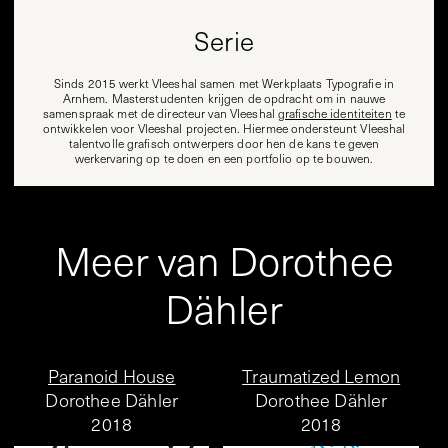
Serie
Sinds 2015 werkt Vleeshal samen met Werkplaats Typografie in
Arnhem. Masterstudenten krijgen de opdracht om in nauwe
samenspraak met de directeur van Vleeshal
grafische identiteiten
te
ontwikkelen voor Vleeshal projecten. Hiermee ondersteunt Vleeshal
talentvolle grafisch ontwerpers door hen de kans te geven
werkervaring op te doen en een portfolio op te bouwen.
Meer van Dorothee
Dähler
Paranoid House
Traumatized Lemon
Dorothee Dähler
Dorothee Dähler
2018
2018