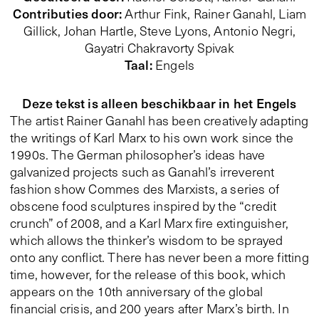
Contributies door
:
Arthur Fink, Rainer Ganahl,
Liam
Gillick
, Johan Hartle, Steve Lyons, Antonio Negri,
Gayatri Chakravorty Spivak
Taal
:
Engels
Deze tekst is alleen beschikbaar in het Engels
The artist Rainer Ganahl has been creatively adapting
the writings of Karl Marx to his own work since the
1990s. The German philosopher’s ideas have
galvanized projects such as Ganahl’s irreverent
fashion show Commes des Marxists, a series of
obscene food sculptures inspired by the “credit
crunch” of 2008, and a Karl Marx fire extinguisher,
which allows the thinker’s wisdom to be sprayed
onto any conflict. There has never been a more fitting
time, however, for the release of this book, which
appears on the 10th anniversary of the global
financial crisis, and 200 years after Marx’s birth. In