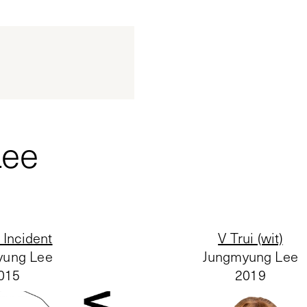
Lee
 Incident
V Trui (wit)
yung Lee
Jungmyung Lee
015
2019