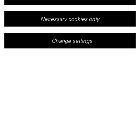
Necessary cookies only
+
Change settings
Vleeshal
Center for Contemporary Art